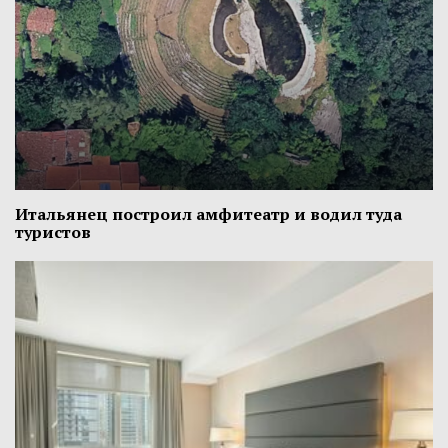
Итальянец построил амфитеатр и водил туда
туристов