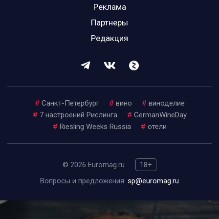
Реклама
Партнеры
Редакция
#
Санкт-Петербург
#
вино
#
виноделие
#
7 настроений Рислинга
#
GermanWineDay
#
Riesling Weeks Russia
#
отели
© 2026 Euromag.ru
18+
Вопросы и предложения:
sp@euromag.ru