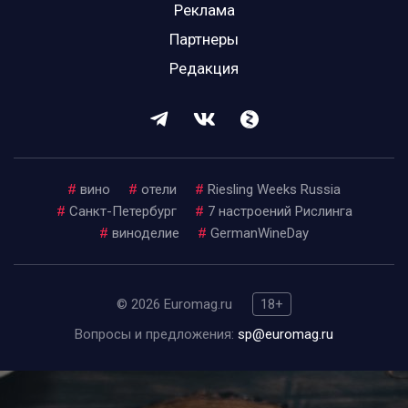
Реклама
Партнеры
Редакция
#
вино
#
отели
#
Riesling Weeks Russia
#
Санкт-Петербург
#
7 настроений Рислинга
#
виноделие
#
GermanWineDay
© 2026 Euromag.ru
18+
Вопросы и предложения:
sp@euromag.ru