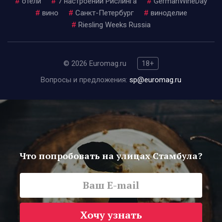
#
отели
#
7 настроений Рислинга
#
GermanWineDay
#
вино
#
Санкт-Петербург
#
виноделие
#
Riesling Weeks Russia
© 2026 Euromag.ru
18+
Вопросы и предложения:
sp@euromag.ru
Что попробовать на улицах Стамбула?
Хочу узнать