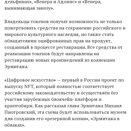
дельфинах
»
,
«
Венера и Адонис
»
и
«
Венера,
вынимающая занозу
»
.
Владельцы токенов получат возможность не только
пожертвовать средства на сохранение российского и
мирового культурного наследия, но также стать
обладателями оцифрованных прав на продукт,
созданный в процессе реставрации. Все средства от
реализации токенов будут направлены на
реставрацию новых произведений из коллекции
Эрмитажа.
«
Цифровое искусство
»
— первый в России проект по
выпуску NFT, который полностью соответствует
российскому законодательству и осуществлён без
участия зарубежных блокчейн-платформ и
криптобирж. Как рассказал глава Эрмитажа Михаил
Пиотровский, эта схема будет использоваться музеем
для создания его
«
резервной копии
»
,
«
Эрмитажа в
облаках
»
.