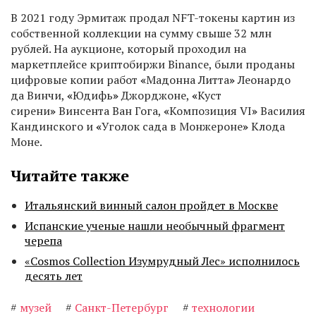
В 2021 году Эрмитаж продал NFT-токены картин из
собственной коллекции на сумму свыше 32 млн
рублей. На аукционе, который проходил на
маркетплейсе криптобиржи Binance, были проданы
цифровые копии работ
«
Мадонна Литта
»
Леонардо
да Винчи,
«
Юдифь
»
Джорджоне,
«
Куст
сирени
»
Винсента Ван Гога,
«
Композиция VI
»
Василия
Кандинского и
«
Уголок сада в Монжероне
»
Клода
Моне.
Читайте также
Итальянский винный салон пройдет в Москве
Испанские ученые нашли необычный фрагмент
черепа
«Cosmos Collection Изумрудный Лес» исполнилось
десять лет
#
музей
#
Санкт-Петербург
#
технологии