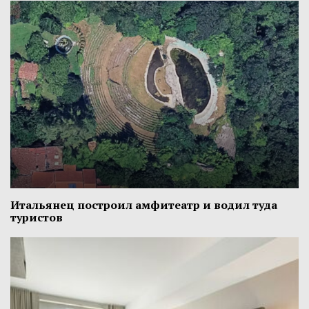
Итальянец построил амфитеатр и водил туда
туристов