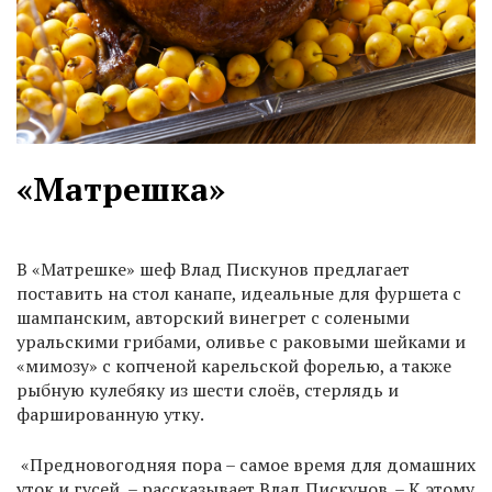
«Матрешка»
В «Матрешке» шеф Влад Пискунов предлагает
поставить на стол канапе, идеальные для фуршета с
шампанским, авторский винегрет с солеными
уральскими грибами, оливье с раковыми шейками и
«мимозу» с копченой карельской форелью, а также
рыбную кулебяку из шести слоёв, стерлядь и
фаршированную утку.
«Предновогодняя пора – самое время для домашних
уток и гусей, – рассказывает Влад Пискунов. – К этому