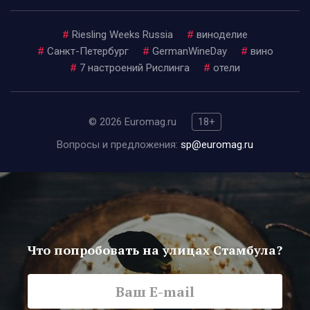
#
Riesling Weeks Russia
#
виноделие
#
Санкт-Петербург
#
GermanWineDay
#
вино
#
7 настроений Рислинга
#
отели
© 2026 Euromag.ru
18+
Вопросы и предложения:
sp@euromag.ru
Что попробовать на улицах Стамбула?