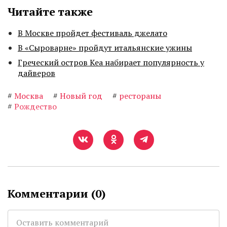
Читайте также
В Москве пройдет фестиваль джелато
В «Сыроварне» пройдут итальянские ужины
Греческий остров Кеа набирает популярность у
дайверов
#
Москва
#
Новый год
#
рестораны
#
Рождество
Комментарии (
0
)