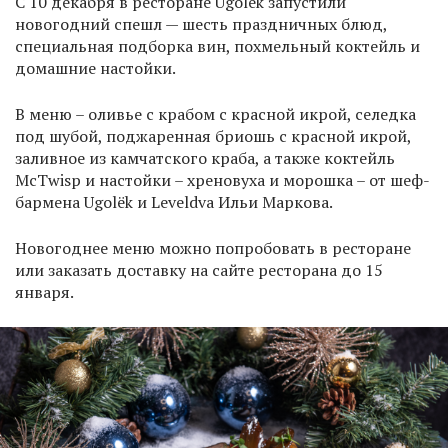
С 10 декабря в ресторане Ugolëk запустили
новогодний спешл — шесть праздничных блюд,
специальная подборка вин, похмельный коктейль и
домашние настойки.
В меню – оливье с крабом с красной икрой, селедка
под шубой, поджаренная бриошь с красной икрой,
заливное из камчатского краба, а также коктейль
McTwisp и настойки – хреновуха и морошка – от шеф-
бармена Ugolёk и Leveldva Ильи Маркова.
Новогоднее меню можно попробовать в ресторане
или заказать доставку на сайте ресторана до 15
января.