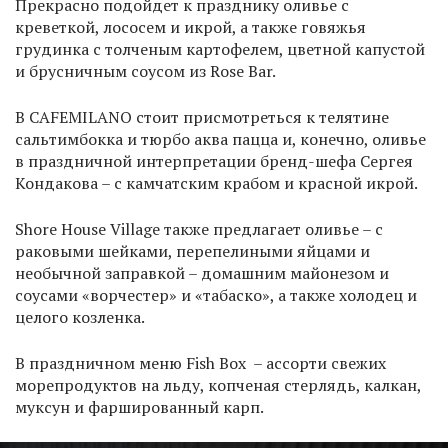
Прекрасно подойдет к празднику оливье с
креветкой, лососем и икрой, а также говяжья
грудинка с толченым картофелем, цветной капустой
и брусничным соусом из Rose Bar.
В CAFEMILANO стоит присмотреться к телятине
сальтимбокка и тюрбо аква пацца и, конечно, оливье
в праздничной интерпретации бренд-шефа Сергея
Кондакова – с камчатским крабом и красной икрой.
Shore House Village также предлагает оливье – с
раковыми шейками, перепелиными яйцами и
необычной заправкой – домашним майонезом и
соусами «ворчестер» и «табаско», а также холодец и
целого козленка.
В праздничном меню Fish Box – ассорти свежих
морепродуктов на льду, копченая стерлядь, калкан,
муксун и фаршированный карп.