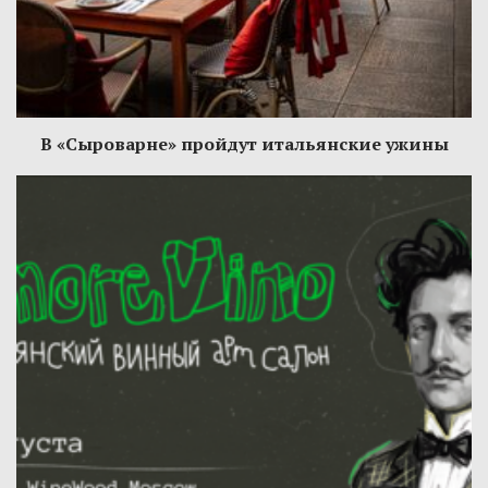
В «Сыроварне» пройдут итальянские ужины