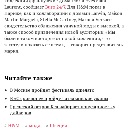
коллекции французские дома Dior и Yves Saint
Laurent, сообщает
Buro 24/7
. Для H&M показ в
Париже, как и коллаборации с домами Lanvin, Maison
Martin Margiela, Stella McCartney, Marni и Versace, —
свидетельство сближения уличной моды с высокой, а
также способ привлечения новой аудитории. «Мы
были в таком восторге от новой коллекции, что
захотели показать ее всем», — говорит представитель
марки.
Читайте также
В Москве пройдет фестиваль джелато
В «Сыроварне» пройдут итальянские ужины
Греческий остров Кеа набирает популярность у
дайверов
#
H&M
#
мода
#
Швеция