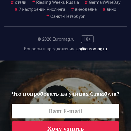
#
отели
#
Riesling Weeks Russia
#
GermanWineDay
#
7 настроений Рислинга
#
виноделие
#
вино
#
Санкт-Петербург
© 2026 Euromag.ru
18+
Вопросы и предложения:
sp@euromag.ru
Что попробовать на улицах Стамбула?
Хочу узнать