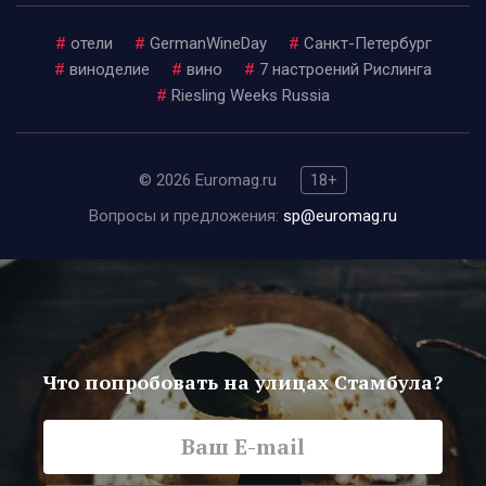
#
отели
#
GermanWineDay
#
Санкт-Петербург
#
виноделие
#
вино
#
7 настроений Рислинга
#
Riesling Weeks Russia
© 2026 Euromag.ru
18+
Вопросы и предложения:
sp@euromag.ru
Что попробовать на улицах Стамбула?