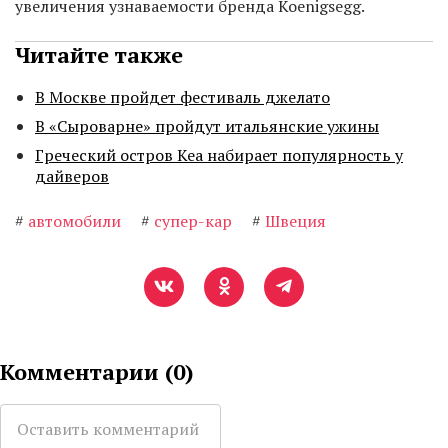
увеличения узнаваемости бренда Koenigsegg.
Читайте также
В Москве пройдет фестиваль джелато
В «Сыроварне» пройдут итальянские ужины
Греческий остров Кеа набирает популярность у
дайверов
#
автомобили
#
супер-кар
#
Швеция
Комментарии (
0
)