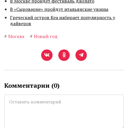
В Москве пройдет фестиваль джелато
В «Сыроварне» пройдут итальянские ужины
Греческий остров Кеа набирает популярность у
дайверов
#
Москва
#
Новый год
Комментарии (
0
)