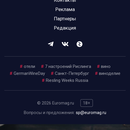
Контакты
Реклама
Партнеры
Редакция
#
отели
#
7 настроений Рислинга
#
вино
#
GermanWineDay
#
Санкт-Петербург
#
виноделие
#
Riesling Weeks Russia
© 2026 Euromag.ru
18+
Вопросы и предложения:
sp@euromag.ru