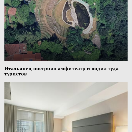
Итальянец построил амфитеатр и водил туда
туристов