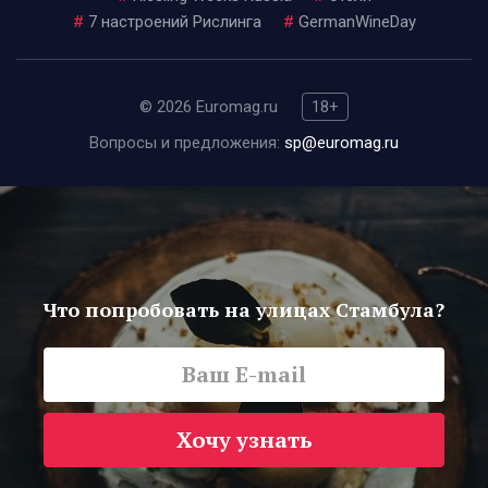
#
7 настроений Рислинга
#
GermanWineDay
© 2026 Euromag.ru
18+
Вопросы и предложения:
sp@euromag.ru
Что попробовать на улицах Стамбула?
Хочу узнать