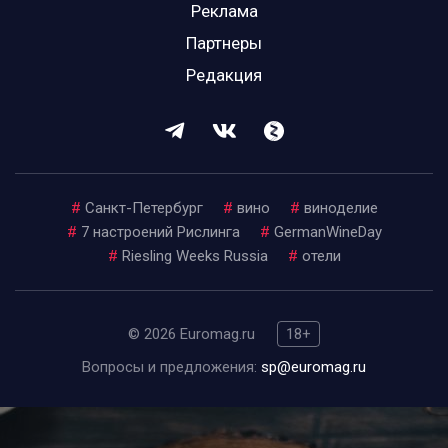
Реклама
Партнеры
Редакция
#
Санкт-Петербург
#
вино
#
виноделие
#
7 настроений Рислинга
#
GermanWineDay
#
Riesling Weeks Russia
#
отели
© 2026 Euromag.ru
18+
Вопросы и предложения:
sp@euromag.ru