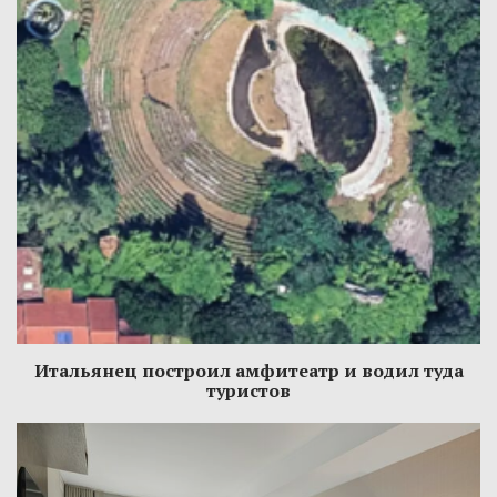
Итальянец построил амфитеатр и водил туда
туристов