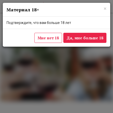
×
Материал 18+
В «Депо.Три вокзала» пройдет
Подтверждите, что вам больше 18 лет
винный квартирник на крыше
15 августа 2024
Мне нет 18
Да, мне больше 18