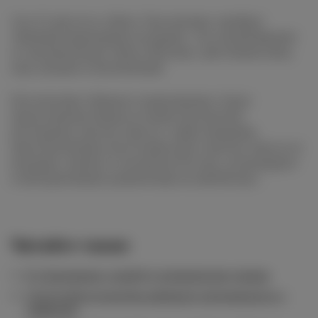
24 и 25 августа в «Депо. Три вокзала» пройдет
«Винный квартирник на крыше». Это новый формат
от организаторов «Вкуса Москвы», фестиваля вина,
еды, музыки и впечатлений.
Посетителям «Винного квартирника» будут
представлены блюда из меню московских
ресторанов, мастер-классы с шеф-поварами,
многочисленные дегустации вин и мастер-классы от
ведущих сомелье и экспертов России, гастромаркет
и интерактивные развлечения на любой вкус.
Читайте также
В «Сыроварне» пройдут итальянские ужины
Греческий остров Кеа набирает популярность у
дайверов