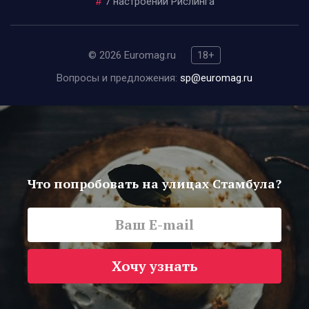
#
7 настроений Рислинга
© 2026 Euromag.ru
18+
Вопросы и предложения:
sp@euromag.ru
Что попробовать на улицах Стамбула?
Хочу узнать