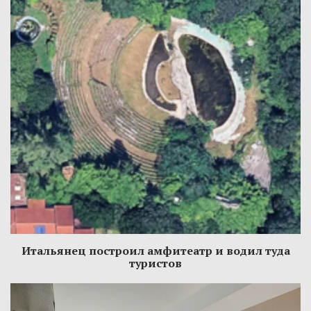
Итальянец построил амфитеатр и водил туда
туристов