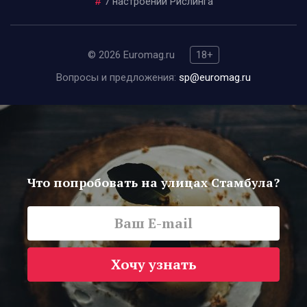
#
7 настроений Рислинга
© 2026 Euromag.ru
18+
Вопросы и предложения:
sp@euromag.ru
Что попробовать на улицах Стамбула?
Хочу узнать