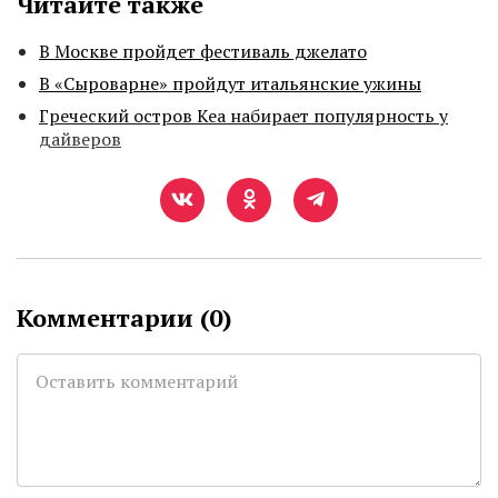
Читайте также
В Москве пройдет фестиваль джелато
В «Сыроварне» пройдут итальянские ужины
Греческий остров Кеа набирает популярность у
дайверов
Комментарии (
0
)