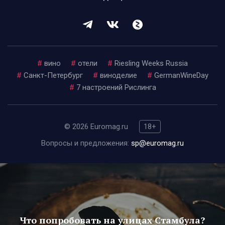
#
вино
#
отели
#
Riesling Weeks Russia
#
Санкт-Петербург
#
виноделие
#
GermanWineDay
#
7 настроений Рислинга
© 2026 Euromag.ru
18+
Вопросы и предложения:
sp@euromag.ru
Что попробовать на улицах Стамбула?