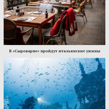
В «Сыроварне» пройдут итальянские ужины