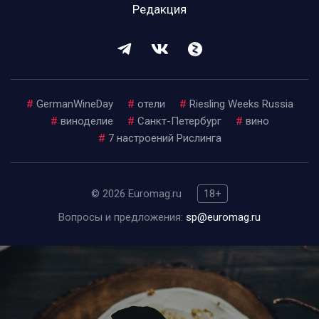
Редакция
#
GermanWineDay
#
отели
#
Riesling Weeks Russia
#
виноделие
#
Санкт-Петербург
#
вино
#
7 настроений Рислинга
© 2026 Euromag.ru
18+
Вопросы и предложения:
sp@euromag.ru