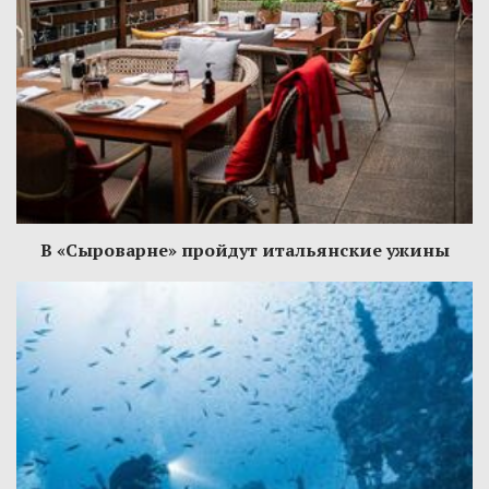
В «Сыроварне» пройдут итальянские ужины