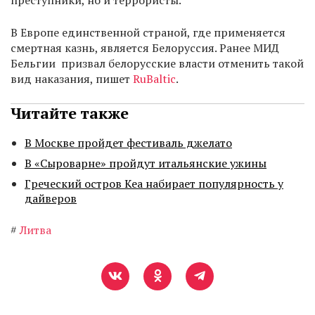
преступники, но и террористы.
В Европе единственной страной, где применяется
смертная казнь, является Белоруссия. Ранее МИД
Бельгии призвал белорусские власти отменить такой
вид наказания, пишет
RuBaltic
.
Читайте также
В Москве пройдет фестиваль джелато
В «Сыроварне» пройдут итальянские ужины
Греческий остров Кеа набирает популярность у
дайверов
#
Литва