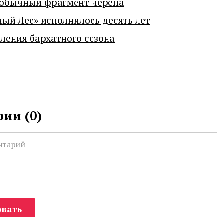
еобычный фрагмент черепа
ный Лес» исполнилось десять лет
ения бархатного сезона
ии (
0
)
вать