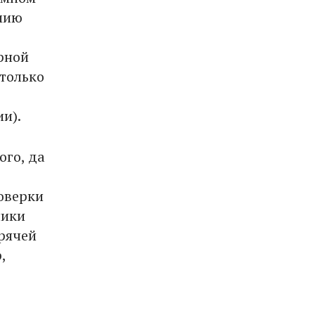
мию
рной
 только
и).
ого, да
оверки
чики
орячей
,