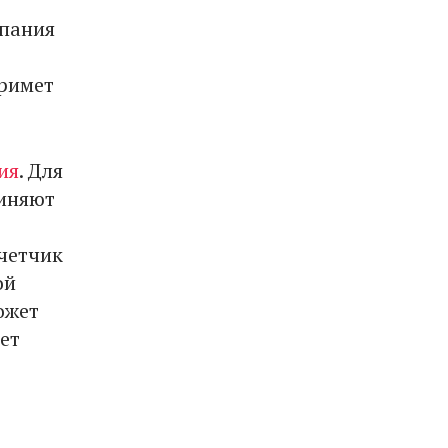
мпания
римет
ия
. Для
диняют
счетчик
ой
ожет
ет