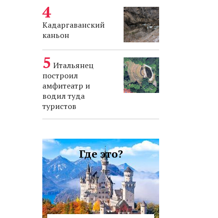
Кадаргаванский
каньон
Итальянец
построил
амфитеатр и
водил туда
туристов
Где это?