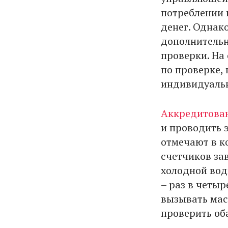
потреблении 
денег. Однак
дополнительн
проверки. На
по проверке,
индивидуальн
Аккредитован
и проводить э
отмечают в к
счетчиков зав
холодной воды
– раз в четыр
вызывать мас
проверить об