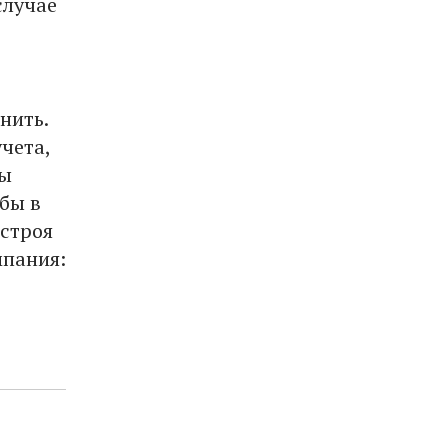
случае
нить.
чета,
ты
жбы в
 строя
мпания: