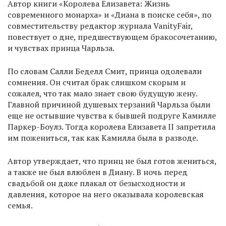
Автор книги «Королева Елизавета: Жизнь
современного монарха» и «Диана в поиске себя», по
совместительству редактор журнала VanityFair,
повествует о дне, предшествующем бракосочетанию,
и чувствах принца Чарльза.
По словам Салли Беделл Смит, принца одолевали
сомнения. Он считал брак слишком скорым и
сожалел, что так мало знает свою будущую жену.
Главной причиной душевых терзаний Чарльза были
еще не остывшие чувства к бывшей подруге Камилле
Паркер-Боулз. Тогда королева Елизавета II запретила
им пожениться, так как Камилла была в разводе.
Автор утверждает, что принц не был готов жениться,
а также не был влюблен в Диану. В ночь перед
свадьбой он даже плакал от безысходности и
давления, которое на него оказывала королевская
семья.