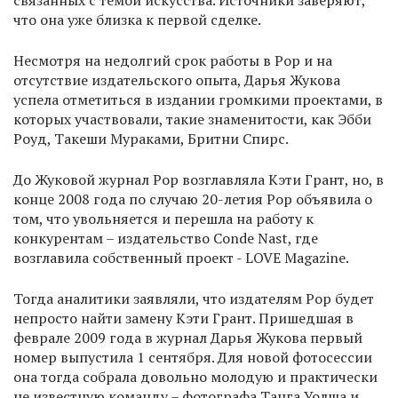
связанных с темой искусства. Источники заверяют,
что она уже близка к первой сделке.
Несмотря на недолгий срок работы в Pop и на
отсутствие издательского опыта, Дарья Жукова
успела отметиться в издании громкими проектами, в
которых участвовали, такие знаменитости, как Эбби
Роуд, Такеши Мураками, Бритни Спирс.
До Жуковой журнал Pop возглавляла Кэти Грант, но, в
конце 2008 года по случаю 20-летия Pop объявила о
том, что увольняется и перешла на работу к
конкурентам – издательство Conde Nast, где
возглавила собственный проект - LOVE Magazine.
Тогда аналитики заявляли, что издателям Pop будет
непросто найти замену Кэти Грант. Пришедшая в
феврале 2009 года в журнал Дарья Жукова первый
номер выпустила 1 сентября. Для новой фотосессии
она тогда собрала довольно молодую и практически
не известную команду – фотографа Танга Уолша и