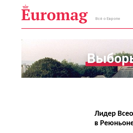
Всё о Европе
Выборы
Лидер Всео
в Реюньоне