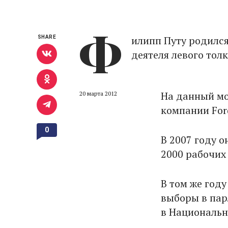
Ф
илипп Путу родился
SHARE
деятеля левого тол
На данный мо
20 марта 2012
компании For
0
В 2007 году 
2000 рабочих 
В том же год
выборы в парл
в Национальн