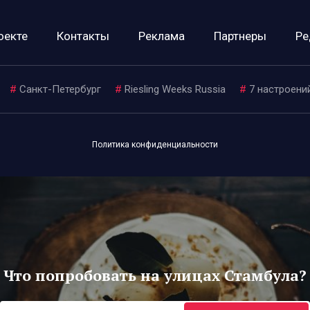
оекте
Контакты
Реклама
Партнеры
Ре
#
Санкт-Петербург
#
Riesling Weeks Russia
#
7 настроени
Политика конфиденциальности
Что попробовать на улицах Стамбула?