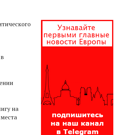
итического
 в
нении
игу на
 места