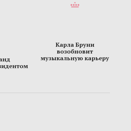
Карла Бруни
возобновит
музыкальную карьеру
анд
зидентом