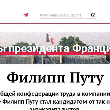
 президента Франц
Филипп Путу
бщей конфедерации труда в компании
 Филипп Путу стал кандидатом от так
антикапиталистов.