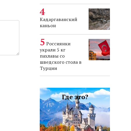
Кадаргаванский
каньон
Россиянки
украли 5 кг
пахлавы со
шведского стола в
Турции
Где это?