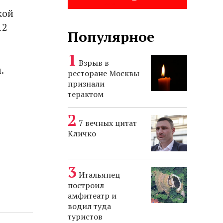
кой
12
Популярное
Взрыв в
ы.
ресторане Москвы
признали
терактом
7 вечных цитат
Кличко
Итальянец
построил
амфитеатр и
водил туда
туристов