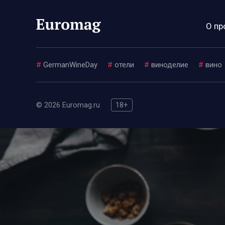
О пр
#
GermanWineDay
#
отели
#
виноделие
#
вино
© 2026 Euromag.ru
18+