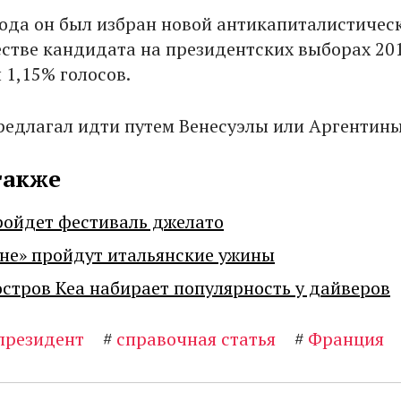
года он был избран новой антикапиталистичес
естве кандидата на президентских выборах 20
 1,15% голосов.
предлагал идти путем Венесуэлы или Аргентин
также
ройдет фестиваль джелато
не» пройдут итальянские ужины
остров Кеа набирает популярность у дайверов
президент
#
справочная статья
#
Франция