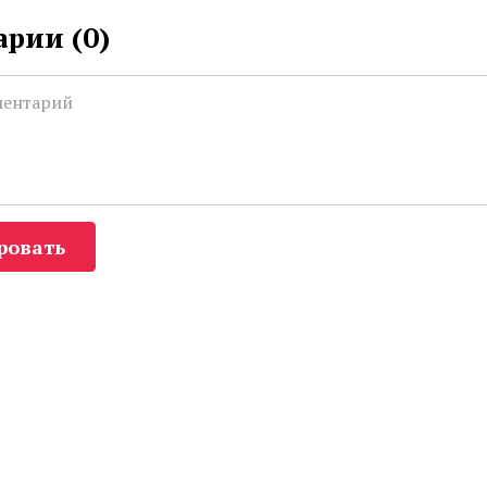
рии (
0
)
ровать