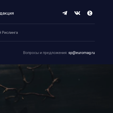
дакция
й Рислинга
Вопросы и предложения:
sp@euromag.ru