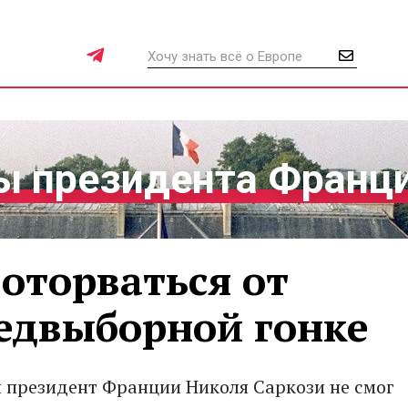
 президента Франц
 оторваться от
редвыборной гонке
президент Франции Николя Саркози не смог