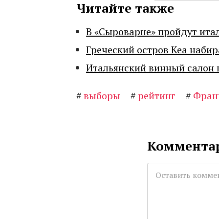
Читайте также
В «Сыроварне» пройдут ита
Греческий остров Кеа набир
Итальянский винный салон 
#
выборы
#
рейтинг
#
Фран
Комментар