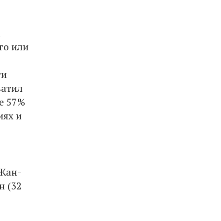
а
го или
ти
ватил
е 57%
иях и
 Жан-
н (32