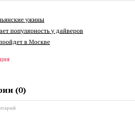
льянские ужины
ает популярность у дайверов
пройдет в Москве
ция
ии (
0
)