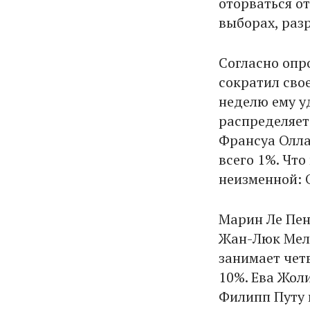
оторваться о
выборах, раз
Согласно опро
сократил сво
неделю ему у
распределяет
Франсуа Олла
всего 1%. Что
неизменной: 
Марин Ле Пен
Жан-Люк Мела
занимает чет
10%. Ева Жоли
Филипп Путу 