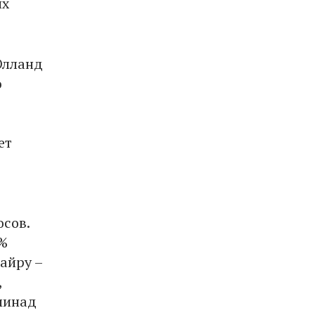
их
 Олланд
ю
ет
осов.
3%
айру –
,
минад