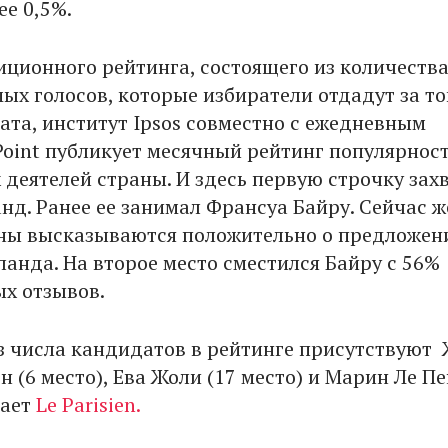
ее 0,5%.
ционного рейтинга, состоящего из количеств
ых голосов, которые избиратели отдадут за то
ата, институт Ipsos совместно с ежедневным
Point публикует месячный рейтинг популярнос
 деятелей страны. И здесь первую строчку зах
нд. Ранее ее занимал Франсуа Байру. Сейчас ж
ны высказываются положительно о предложен
ланда. На второе место сместился Байру с 56%
х отзывов.
из числа кандидатов в рейтинге присутствуют
(6 место), Ева Жоли (17 место) и Марин Ле Пе
щает
Le Parisien.