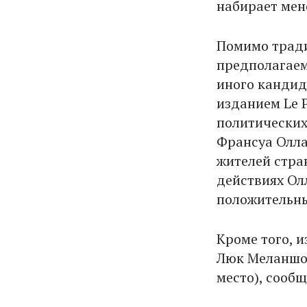
набирает мен
Помимо тради
предполагаем
иного кандид
изданием Le 
политических
Франсуа Олла
жителей стра
действиях Ол
положительны
Кроме того, 
Люк Меланшон 
место), сооб