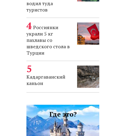
водил туда
туристов
Россиянки
украли 5 кг
пахлавы со
шведского стола в
Турции
Кадаргаванский
каньон
Где это?