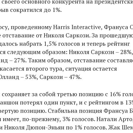
т своего основного конкурента на президентск
рыв сократился до 1%.
су, проведенному Harris Interactive, Франуса
е отставание от Николя Саркози. За прошедшу
далось набрать 1,5% голосов и теперь рейтинг
ся следующим образом: Николя Саркози – 28%,
нд – 27%. Таким образом, отставание составля
 касается второго тура, ситуация остается
Олланд – 53%, Саркози – 47%.
 сохраняет за собой третью позицию с 16% гол
ншон потерял один пункт, и с рейтингом в 1
вертую позицию. Стабильна позиция Франсуа Б
 имеет, по-прежнему, 3% голосов. Натали Арто
и Николя Дюпон-Эньян по 1% голосов. Жак Ше