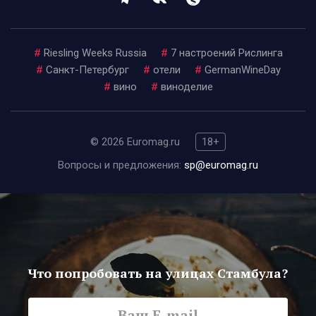
#
Riesling Weeks Russia
#
7 настроений Рислинга
#
Санкт-Петербург
#
отели
#
GermanWineDay
#
вино
#
виноделие
© 2026 Euromag.ru
18+
Вопросы и предложения:
sp@euromag.ru
Что попробовать на улицах Стамбула?