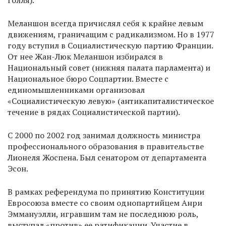
Голля).
Меланшон всегда причислял себя к крайне левым
движениям, граничащим с радикализмом. Но в 1977
году вступил в Социалистическую партию Франции.
От нее Жан-Люк Меланшон избирался в
Национальный совет (нижняя палата парламента) и
Национальное бюро Соцпартии. Вместе с
единомышленниками организовал
«Социалистическую левую» (антикапиталистическое
течение в рядах Социалистической партии).
С 2000 по 2002 год занимал должность министра
профессионального образования в правительстве
Лионеля Жоспена. Был сенатором от департамента
Эсон.
В рамках референдума по принятию Конституции
Евросоюза вместе со своим однопартийцем Анри
Эммануэлли, игравшим там не последнюю роль,
выступал «против» ее ратификации. Участие в