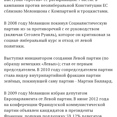
кампании против неолиберальной Конституции ЕС
сблизило Мелоншона с Компартией и троцкистами.
В 2008 году Меланшон покинул Социалистическую
партию из-за противоречий с ее руководством
(включая Сеголен Руаяль), которое он критиковал за
социал-либеральный курс и отход от левой
политики.
Выступил инициатором создания Левой партии (по
образцу немецких «Левых»); стал ее первым
председателем. В 2010 году сопредседателем партии
стала лидер внутрипартийной фракции партии
зелёных, покинувшей саму партию - Мартин Биллард.
В 2009 году Меланшон избран депутатом
Европарламента от Левой партии. В июне 2012 года
на конференции Французской коммунистической
партии объявлен кандидатов в президенты
Франции, получив поддержку 59,12% делегатов