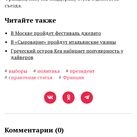
съезда.
Читайте также
В Москве пройдет фестиваль джелато
В «Сыроварне» пройдут итальянские ужины
Греческий остров Кеа набирает популярность у
дайверов
#
выборы
#
политика
#
президент
#
справочная статья
#
Франция
Комментарии (
0
)