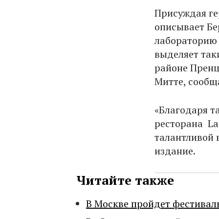
Присуждая ге
описывает Бе
лабораторию 
выделяет так
районе Пренцл
Митте, сообщ
«Благодаря т
ресторана La
талантливой 
издание.
Читайте также
В Москве пройдет фестивал