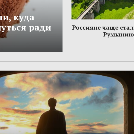
и, куда
нуться ради
Россияне чаще стал
Румынию