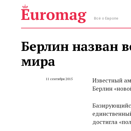
Всё о Европе
Берлин назван в
мира
Известный а
11 сентября 2015
Берлин «ново
Базирующийся
единственный
достигла «по