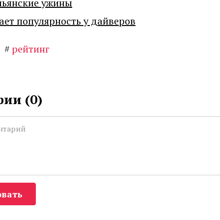
льянские ужины
ает популярность у дайверов
#
рейтинг
ии (
0
)
вать