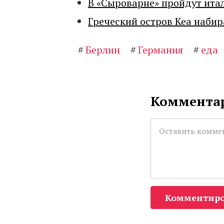
В «Сыроварне» пройдут ита
Греческий остров Кеа набир
#
Берлин
#
Германия
#
еда
Комментар
Комментиро