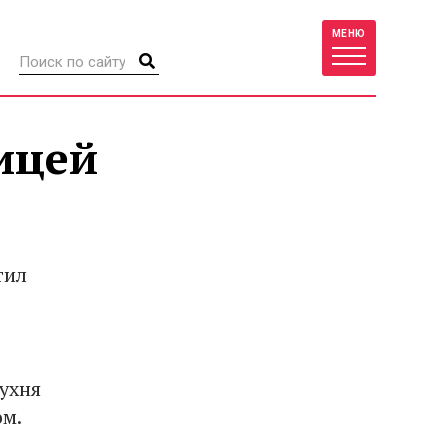
МЕНЮ
ицей
тил
ухня
ом.