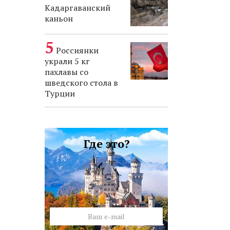
Кадаргаванский
каньон
Россиянки
украли 5 кг
пахлавы со
шведского стола в
Турции
Где это?