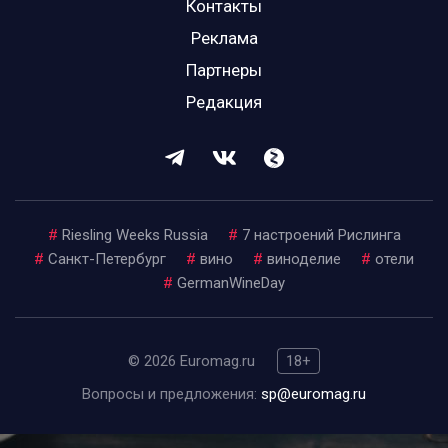
Контакты
Реклама
Партнеры
Редакция
#
Riesling Weeks Russia
#
7 настроений Рислинга
#
Санкт-Петербург
#
вино
#
виноделие
#
отели
#
GermanWineDay
© 2026 Euromag.ru
18+
Вопросы и предложения:
sp@euromag.ru