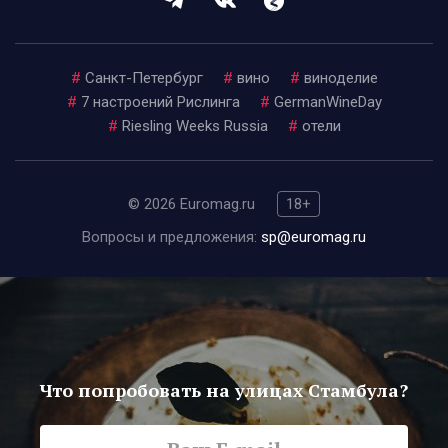
#
Санкт-Петербург
#
вино
#
виноделие
#
7 настроений Рислинга
#
GermanWineDay
#
Riesling Weeks Russia
#
отели
© 2026 Euromag.ru
18+
Вопросы и предложения:
sp@euromag.ru
Что попробовать на улицах Стамбула?