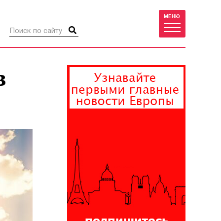
МЕНЮ
в