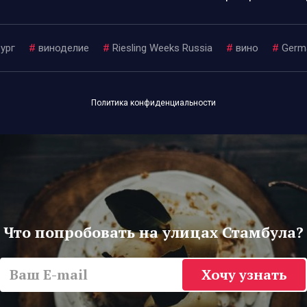
ург
#
виноделие
#
Riesling Weeks Russia
#
вино
#
Germ
Политика конфиденциальности
Что попробовать на улицах Стамбула?
Хочу узнать