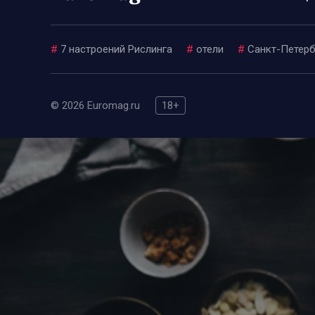
#
7 настроений Рислинга
#
отели
#
Санкт-Петерб
© 2026 Euromag.ru
18+