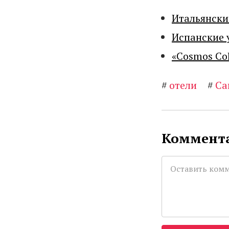
Итальянски
Испанские 
«Cosmos Co
#
отели
#
Са
Коммента