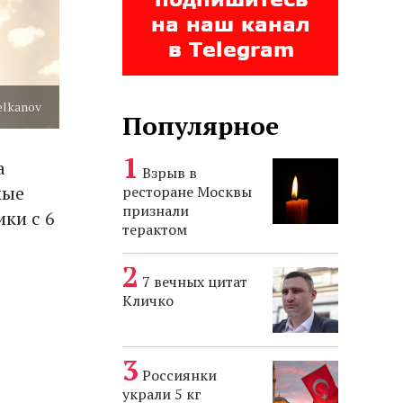
elkanov
Популярное
а
Взрыв в
мые
ресторане Москвы
признали
ки с 6
терактом
7 вечных цитат
Кличко
Россиянки
украли 5 кг