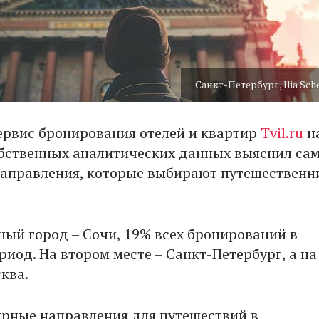
Санкт-Петербург, Ilia Sch
ервис бронирования отелей и квартир
Tvil.ru
н
бственных аналитических данных выяснил са
аправления, которые выбирают путешественни
ый город – Сочи, 19% всех бронирований в
иод. На втором месте – Санкт-Петербург, а на
ква.
рные направления для путешествий в