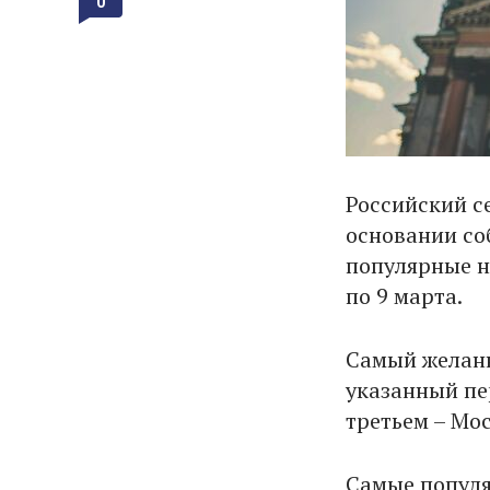
0
Российский с
основании со
популярные н
по 9 марта.
Самый желанн
указанный пер
третьем – Мос
Самые популя