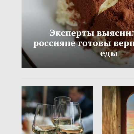
Эксперты выяснил
россияне готовы вер
еды