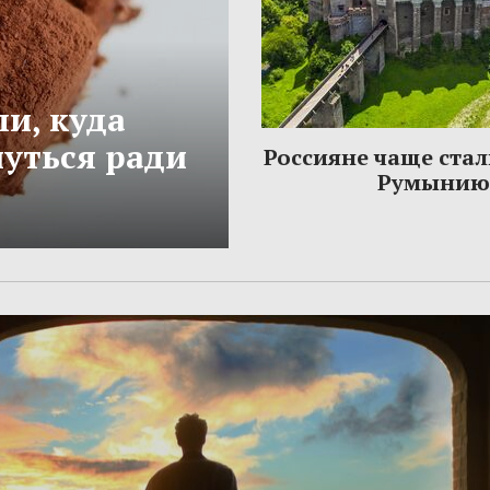
и, куда
нуться ради
Россияне чаще стал
Румынию