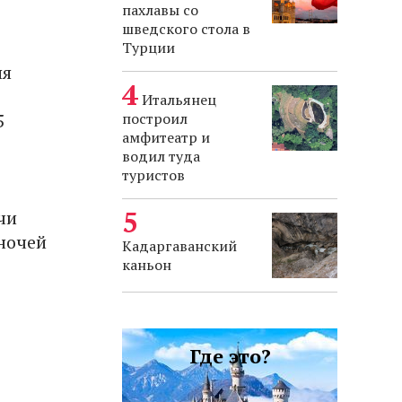
пахлавы со
шведского стола в
Турции
яя
Итальянец
построил
5
амфитеатр и
водил туда
туристов
чи
 ночей
Кадаргаванский
каньон
Где это?