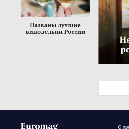
Названы лучшие
винодельни России
Н
р
О пр