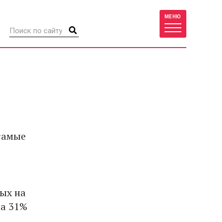
МЕНЮ
 самые
дых на
на 31%