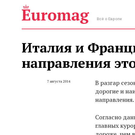
Всё о Европе
Италия и Франци
направления это
В разгар сез
7 августа 2014
дорогие и на
направления.
Согласно данн
главных куро
дороже, чем 