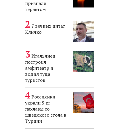
признали
терактом
7 вечных цитат
Кличко
Итальянец
построил
амфитеатр и
водил туда
туристов
Россиянки
украли 5 кг
пахлавы со
шведского стола в
Турции