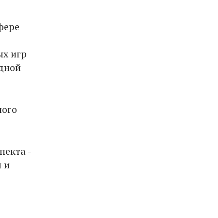
фере
ых игр
одной
ного
пекта -
 и