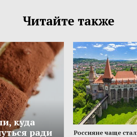
Читайте также
и, куда
нуться ради
Россияне чаще стал