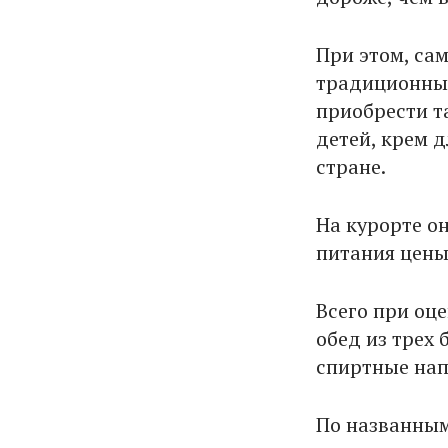
При этом, са
традиционных
приобрести т
детей, крем д
стране.
На курорте о
питания цены
Всего при оц
обед из трех
спиртные нап
По названны