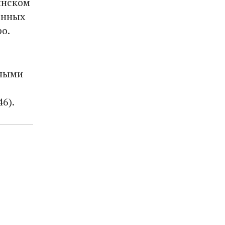
янском
енных
ро.
ьными
6).