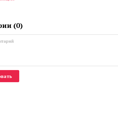
ии (
0
)
вать