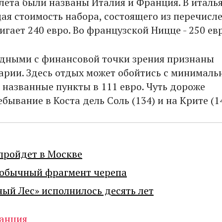
 лета были названы Италия и Франция. В италь
ая стоимость набора, состоящего из перечисл
игает 240 евро. Во французской Ницце - 250 ев
дными с финансовой точки зрения признаны
арии. Здесь отдых может обойтись с минимал
 названные пункты в 111 евро. Чуть дороже
бывание в Коста дель Соль (134) и на Крите (14
пройдет в Москве
еобычный фрагмент черепа
ный Лес» исполнилось десять лет
анция