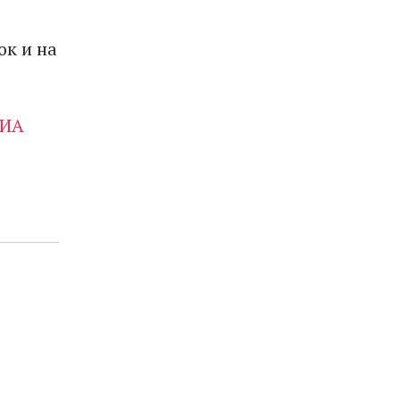
ок и на
РИА