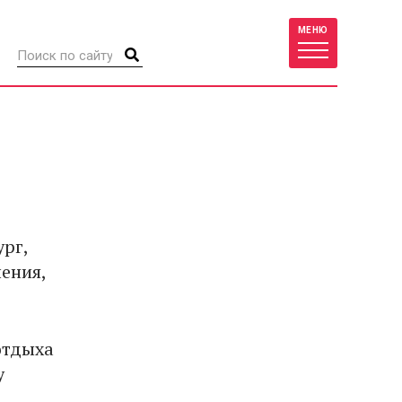
МЕНЮ
рг,
ения,
отдыха
у
.