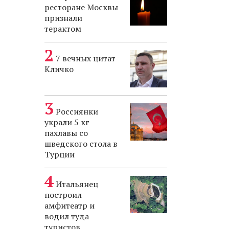
ресторане Москвы
признали
терактом
7 вечных цитат
Кличко
Россиянки
украли 5 кг
пахлавы со
шведского стола в
Турции
Итальянец
построил
амфитеатр и
водил туда
туристов