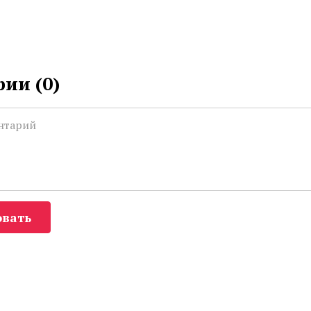
ии (
0
)
вать