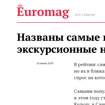
Всё о Европе
Названы самые 
экскурсионные 
В рейтинг са
26 июня 2018
но их в ближ
спрос на кото
Самыми попу
в этом году с
Кольцу, в Са