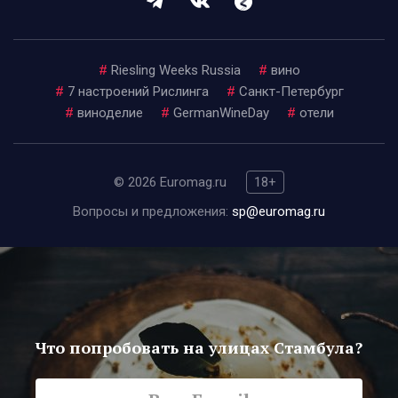
#
Riesling Weeks Russia
#
вино
#
7 настроений Рислинга
#
Санкт-Петербург
#
виноделие
#
GermanWineDay
#
отели
© 2026 Euromag.ru
18+
Вопросы и предложения:
sp@euromag.ru
Что попробовать на улицах Стамбула?