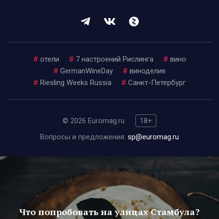
#
отели
#
7 настроений Рислинга
#
вино
#
GermanWineDay
#
виноделие
#
Riesling Weeks Russia
#
Санкт-Петербург
© 2026 Euromag.ru
18+
Вопросы и предложения:
sp@euromag.ru
Что попробовать на улицах Стамбула?