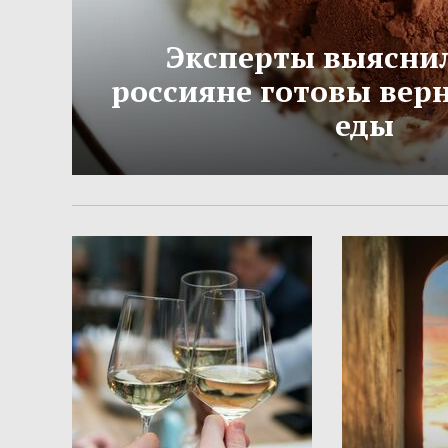
Эксперты выяснил
россияне готовы вер
еды