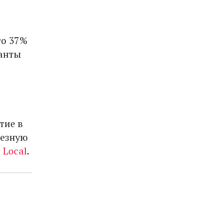
го 37%
ранты
тие в
ьезную
 Local
.