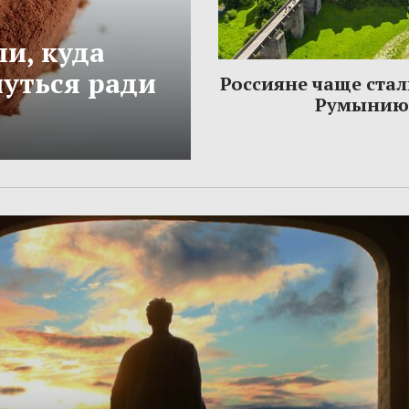
и, куда
нуться ради
Россияне чаще стал
Румынию