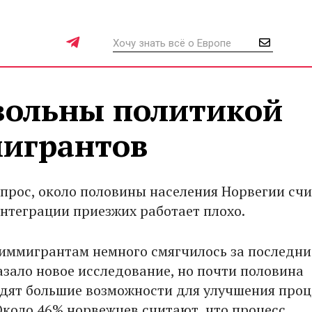
вольны политикой
игрантов
опрос, около половины населения Норвегии счи
интеграции приезжих работает плохо.
иммигрантам немного смягчилось за последни
азало новое исследование, но почти половина
дят большие возможности для улучшения проц
Около 46% норвежцев считают, что процесс