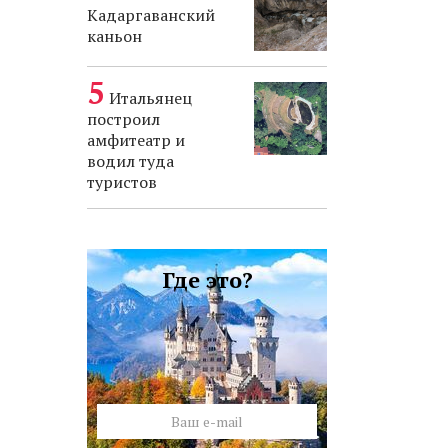
Кадаргаванский
каньон
Итальянец
построил
амфитеатр и
водил туда
туристов
Где это?