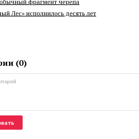
еобычный фрагмент черепа
ный Лес» исполнилось десять лет
ии (
0
)
вать