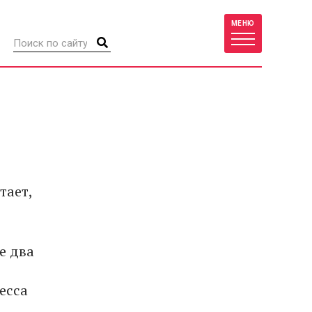
МЕНЮ
тает,
е два
есса