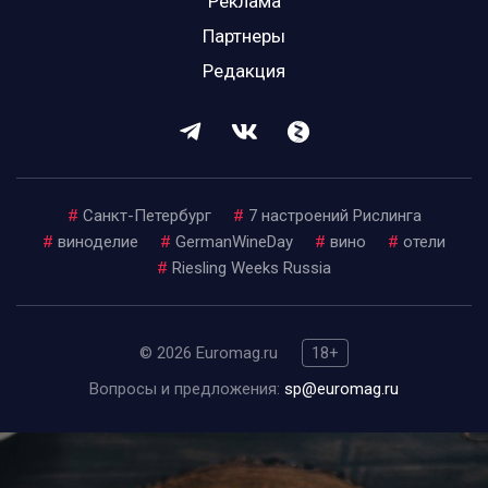
Реклама
Партнеры
Редакция
#
Санкт-Петербург
#
7 настроений Рислинга
#
виноделие
#
GermanWineDay
#
вино
#
отели
#
Riesling Weeks Russia
© 2026 Euromag.ru
18+
Вопросы и предложения:
sp@euromag.ru