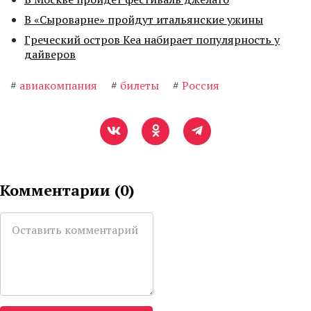
В «Сыроварне» пройдут итальянские ужины
Греческий остров Кеа набирает популярность у
дайверов
#
авиакомпания
#
билеты
#
Россия
Комментарии (
0
)