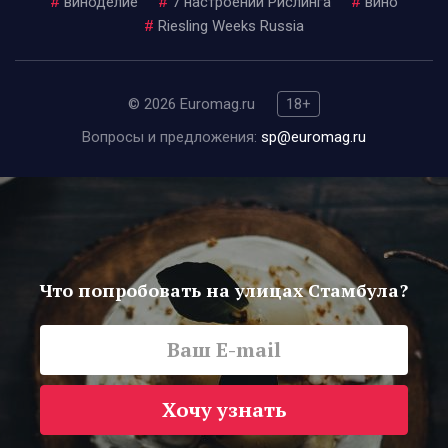
#
виноделие
#
7 настроений Рислинга
#
вино
#
Riesling Weeks Russia
© 2026 Euromag.ru
18+
Вопросы и предложения:
sp@euromag.ru
Что попробовать на улицах Стамбула?
Хочу узнать