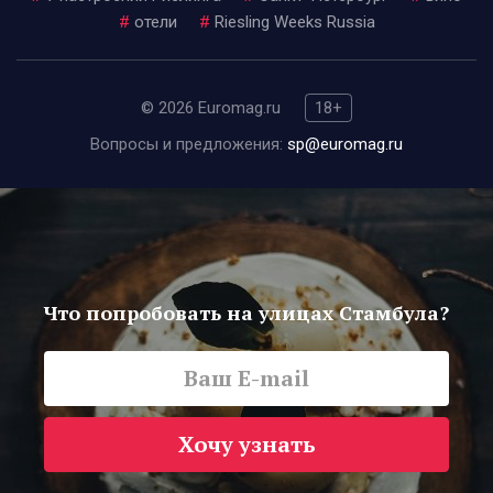
#
отели
#
Riesling Weeks Russia
© 2026 Euromag.ru
18+
Вопросы и предложения:
sp@euromag.ru
Что попробовать на улицах Стамбула?
Хочу узнать