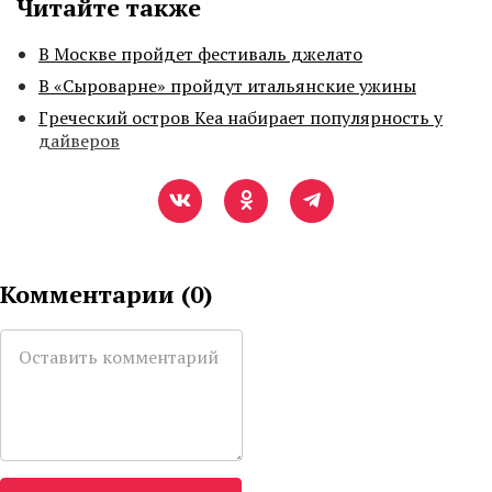
Читайте также
В Москве пройдет фестиваль джелато
В «Сыроварне» пройдут итальянские ужины
Греческий остров Кеа набирает популярность у
дайверов
Комментарии (
0
)