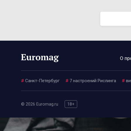
О пр
#
Санкт-Петербург
#
7 настроений Рислинга
#
ви
© 2026 Euromag.ru
18+