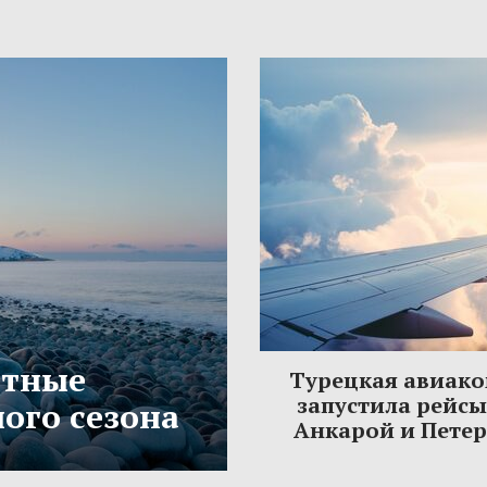
етные
Турецкая авиак
запустила рейс
ого сезона
Анкарой и Пете