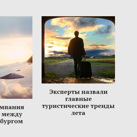
Эксперты назвали
главные
туристические тренды
омпания
лета
ы между
рбургом