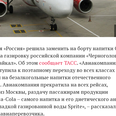
 «Россия» решила заменить на борту напитки 
 на газировку российской компании «Черноголо
айкал». Об этом
сообщает ТАСС
. «Авиакомпани
тупила к поэтапному переходу во всех классах
 на безалкогольные напитки отечественного
. Авиакомпания прекратила на всех рейсах,
з Москвы, раздачу пассажирам продукции
а-Соla – самого напитка и его диетического а
 сладкой газированной воды Sprite», – рассказал
 авиаперевозчика.