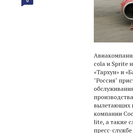
0
Авиакомпания
cola и Sprite
«Тархун» и «Б
"Россия" прис
обслуживания
производства
вылетающих и
компании Сос
lite, а также
пресс-службе