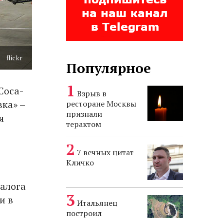
flickr
Популярное
Coca-
Взрыв в
вка» –
ресторане Москвы
признали
я
терактом
7 вечных цитат
Кличко
налога
и в
Итальянец
построил