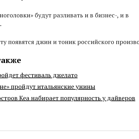
оголовки» будут разливать и в бизнес-, и в
.
рту появятся джин и тоник российского произв
также
ройдет фестиваль джелато
не» пройдут итальянские ужины
остров Кеа набирает популярность у дайверов