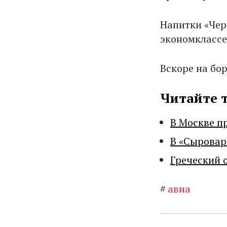
Напитки «Черн
экономклассе
Вскоре на бо
Читайте 
В Москве п
В «Сыровар
Греческий 
#
авиа