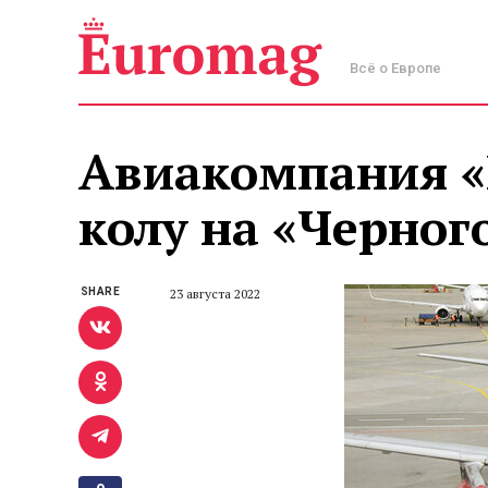
Всё о Европе
Авиакомпания «
колу на «Черног
SHARE
23 августа 2022