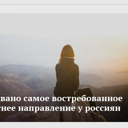
вано самое востребованное
тнее направление у россиян