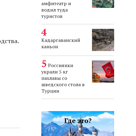
амфитеатр и
водил туда
туристов
Кадаргаванский
одства.
каньон
Россиянки
украли 5 кг
пахлавы со
шведского стола в
Турции
Где это?