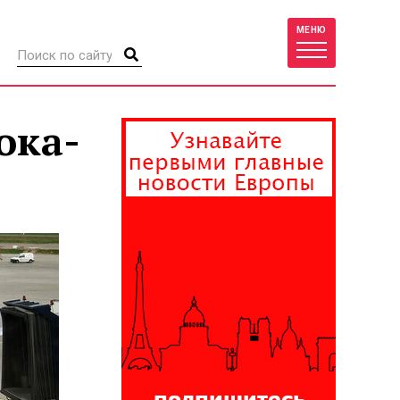
МЕНЮ
ока-