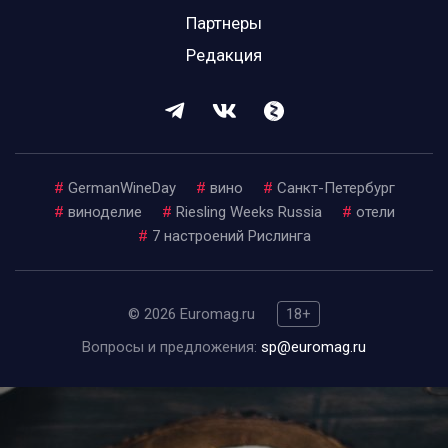
Партнеры
Редакция
#
GermanWineDay
#
вино
#
Санкт-Петербург
#
виноделие
#
Riesling Weeks Russia
#
отели
#
7 настроений Рислинга
© 2026 Euromag.ru
18+
Вопросы и предложения:
sp@euromag.ru