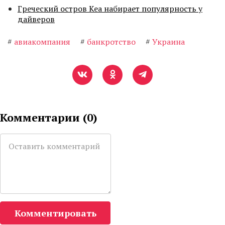
Греческий остров Кеа набирает популярность у
дайверов
#
авиакомпания
#
банкротство
#
Украина
Комментарии (
0
)
Комментировать