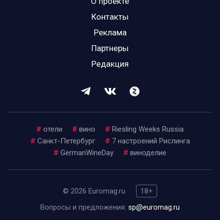
О проекте
Контакты
Реклама
Партнеры
Редакция
#
отели
#
вино
#
Riesling Weeks Russia
#
Санкт-Петербург
#
7 настроений Рислинга
#
GermanWineDay
#
виноделие
© 2026 Euromag.ru
18+
Вопросы и предложения:
sp@euromag.ru