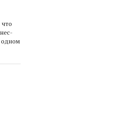
 что
нес-
– одном