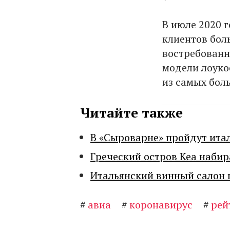
В июле 2020 г
клиентов бол
востребованн
модели лоуко
из самых бол
Читайте также
В «Сыроварне» пройдут ита
Греческий остров Кеа набир
Итальянский винный салон 
#
авиа
#
коронавирус
#
рей