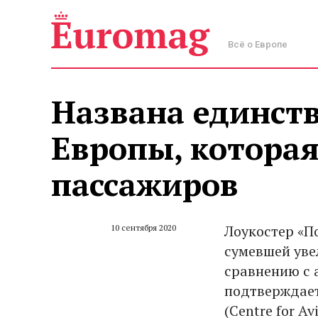
Всё о Европе
Названа единст
Европы, которая
пассажиров
Лоукостер «П
10 сентября 2020
сумевшей уве
сравнению с 
подтверждает
(Centre for Av