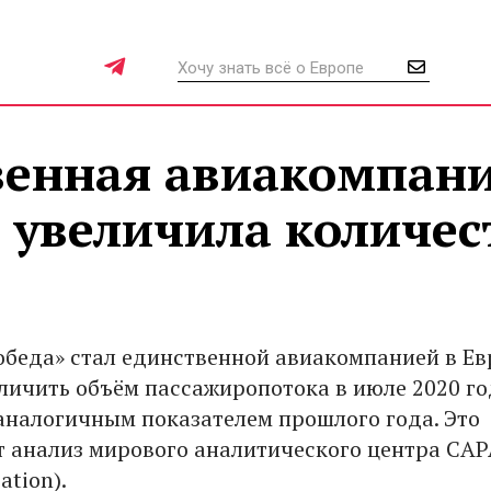
венная авиакомпан
 увеличила количес
обеда» стал единственной авиакомпанией в Ев
личить объём пассажиропотока в июле 2020 го
аналогичным показателем прошлого года. Это
 анализ мирового аналитического центра CA
iation).