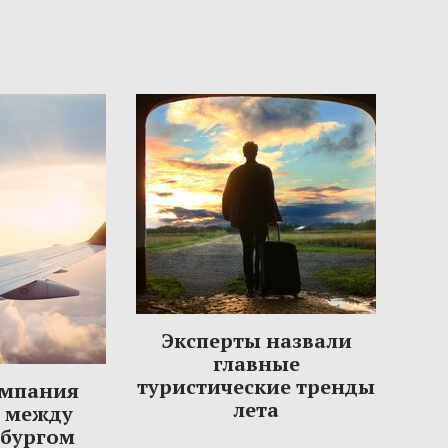
Эксперты назвали
главные
туристические тренды
омпания
лета
ы между
рбургом