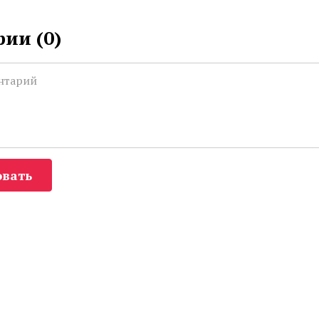
ии (
0
)
вать