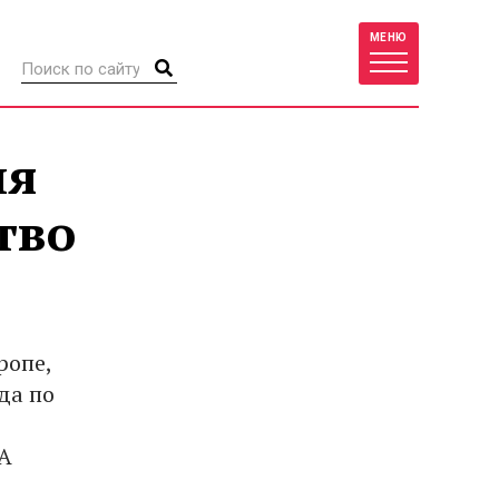
МЕНЮ
ия
тво
ропе,
да по
PA