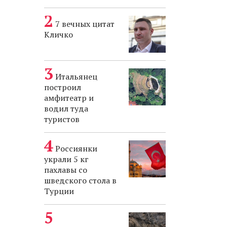
7 вечных цитат
Кличко
Итальянец
построил
амфитеатр и
водил туда
туристов
Россиянки
украли 5 кг
пахлавы со
шведского стола в
Турции