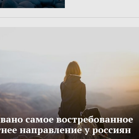
вано самое востребованное
тнее направление у россиян