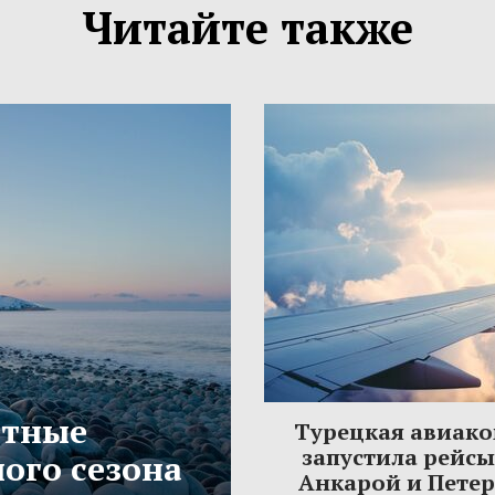
Читайте также
етные
Турецкая авиак
запустила рейс
ого сезона
Анкарой и Пете