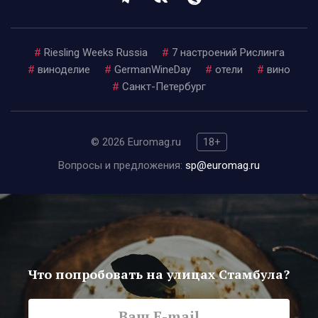
#
Riesling Weeks Russia
#
7 настроений Рислинга
#
виноделие
#
GermanWineDay
#
отели
#
вино
#
Санкт-Петербург
© 2026 Euromag.ru
18+
Вопросы и предложения:
sp@euromag.ru
Что попробовать на улицах Стамбула?