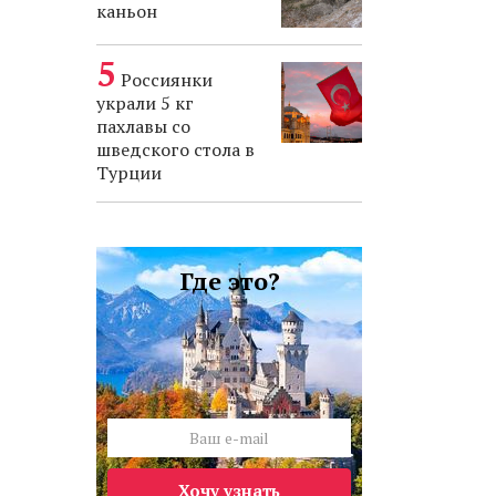
каньон
Россиянки
украли 5 кг
пахлавы со
шведского стола в
Турции
Где это?
Хочу узнать