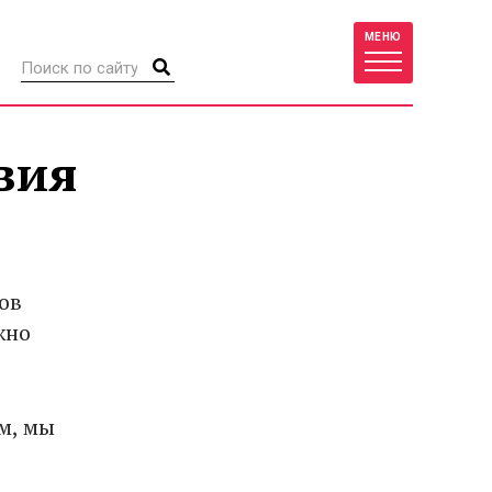
МЕНЮ
вия
ов
жно
м, мы