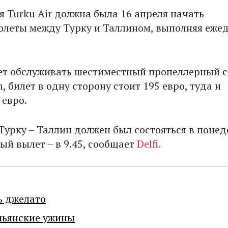
 Turku Air должна была 16 апреля начать
олеты между Турку и Таллином, выполняя еже
т обслуживать шестиместный пропеллерный 
in, билет в одну сторону стоит 195 евро, туда и
 евро.
Турку – Таллин должен был состояться в поне
ный вылет – в 9.45, сообщает
Delfi.
ь джелато
льянские ужины