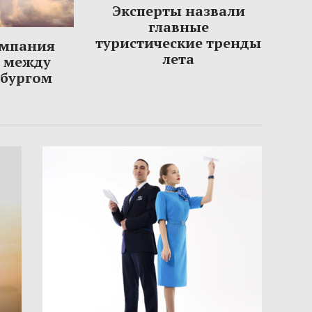
Эксперты назвали
главные
туристические тренды
омпания
лета
ы между
рбургом