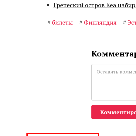
Греческий остров Кеа набир
#
билеты
#
Финляндия
#
Эс
Комментар
Комментиро