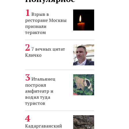
Взрыв в
ресторане Москвы
признали
терактом
7 вечных цитат
Кличко
Итальянец
построил
амфитеатр и
водил туда
туристов
Кадаргаванский