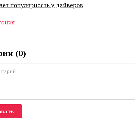
ает популярность у дайверов
тония
ии (
0
)
вать