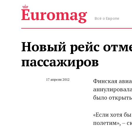
Всё о Европе
Новый рейс отме
пассажиров
Финская авиа
17 апреля 2012
аннулировала
было открыть
«Если хотя б
полетим», – с