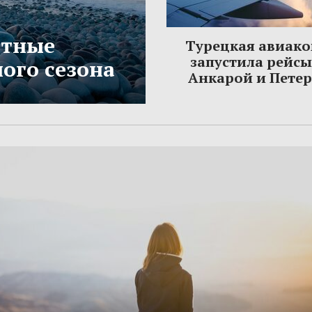
етные
Турецкая авиак
запустила рейс
ого сезона
Анкарой и Пете