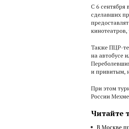
С 6 сентября
сделавших пр
предоставлят
кинотеатров, 
Также ПЦР-те
на автобусе и
Переболевшим
и привитым, 
При этом тур
России Мехме
Читайте 
В Москве п