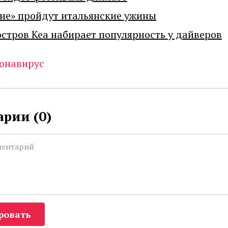
не» пройдут итальянские ужины
остров Кеа набирает популярность у дайверов
онавирус
рии (
0
)
ровать