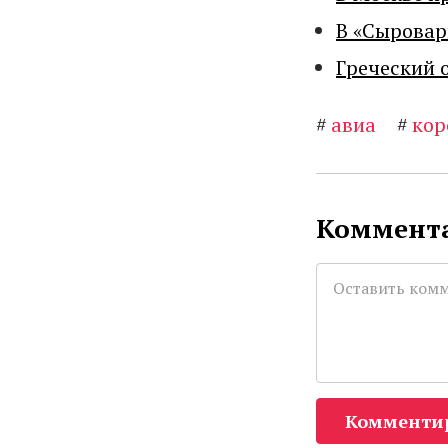
В «Сыровар
Греческий 
#
авиа
#
кор
Коммента
Комменти