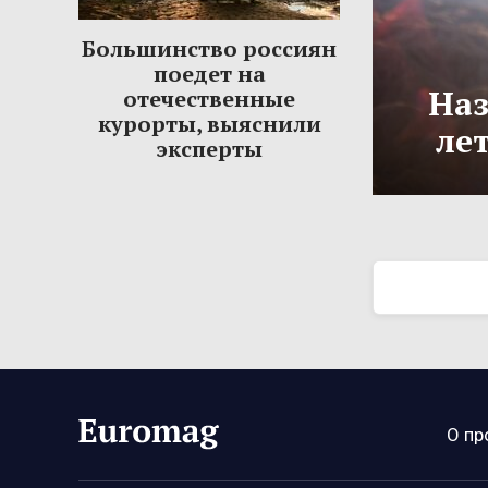
Большинство россиян
поедет на
Наз
отечественные
курорты, выяснили
ле
эксперты
О пр