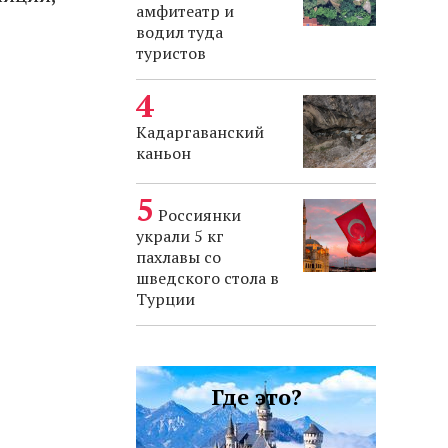
амфитеатр и
водил туда
туристов
Кадаргаванский
каньон
Россиянки
украли 5 кг
пахлавы со
шведского стола в
Турции
Где это?