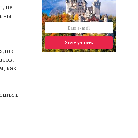
, не
заны
Хочу узнать
ездок
асов.
м, как
рции в