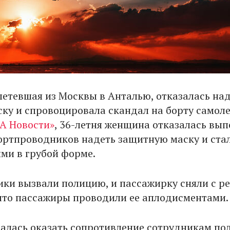
летевшая из Москвы в Анталью, отказалась на
ку и спровоцировала скандал на борту самоле
А Новости»
, 36-летня женщина отказалась вы
ортпроводников надеть защитную маску и ста
ими в грубой форме.
ки вызвали полицию, и пассажирку сняли с ре
что пассажиры проводили ее аплодисментами.
лась оказать сопротивление сотрудникам по