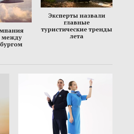
Эксперты назвали
главные
туристические тренды
омпания
лета
ы между
рбургом