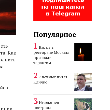
Популярное
деть
Взрыв в
та. Как
ресторане Москвы
признали
полнить
терактом
ла
7 вечных цитат
Кличко
йса.
Итальянец
построил
лиции,