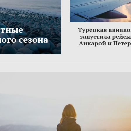
етные
Турецкая авиак
запустила рейс
ого сезона
Анкарой и Пете