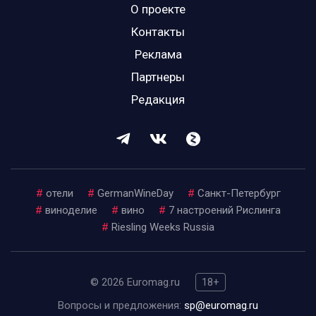
О проекте
Контакты
Реклама
Партнеры
Редакция
#
отели
#
GermanWineDay
#
Санкт-Петербург
#
виноделие
#
вино
#
7 настроений Рислинга
#
Riesling Weeks Russia
© 2026 Euromag.ru
18+
Вопросы и предложения:
sp@euromag.ru