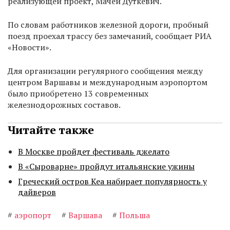
реализующей проект, Мачей Дуткевич.
По словам работников железной дороги, пробный
поезд проехал трассу без замечаний, сообщает РИА
«Новости».
Для организации регулярного сообщения между
центром Варшавы и международным аэропортом
было приобретено 13 современных
железнодорожных составов.
Читайте также
В Москве пройдет фестиваль джелато
В «Сыроварне» пройдут итальянские ужины
Греческий остров Кеа набирает популярность у
дайверов
#
аэропорт
#
Варшава
#
Польша