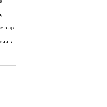
в
,
боксар.
очи в