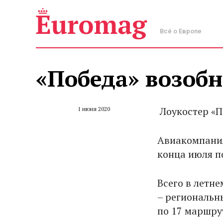
Всё о Европе
«Победа» возоб
Лоукостер «П
1 июня 2020
Авиакомпания
конца июля п
Всего в летн
– региональн
по 17 маршру