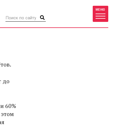
МЕНЮ
тов.
т до
ти 60%
 этом
ая