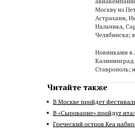
авиакомпания
Москву из Пе
Астрахани, Н
Нальчика, Сар
Челябинска; 
Новинками в 
Калининград 
Ставрополь; 
Читайте также
В Москве пройдет фестивал
В «Сыроварне» пройдут ита
Греческий остров Кеа набир