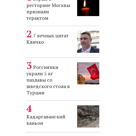
ресторане Москвы
признали
терактом
7 вечных цитат
Кличко
Россиянки
украли 5 кг
пахлавы со
шведского стола в
Турции
Кадаргаванский
каньон