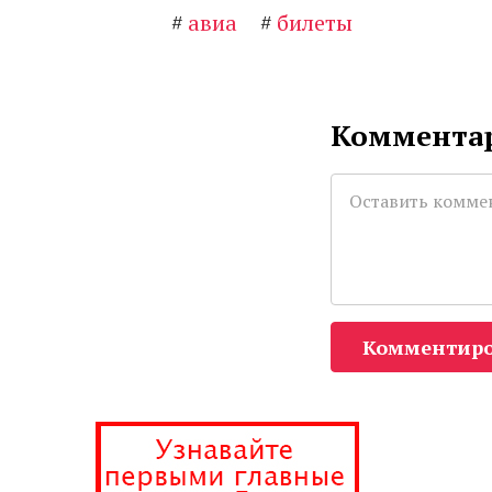
#
авиа
#
билеты
Комментар
Комментиро