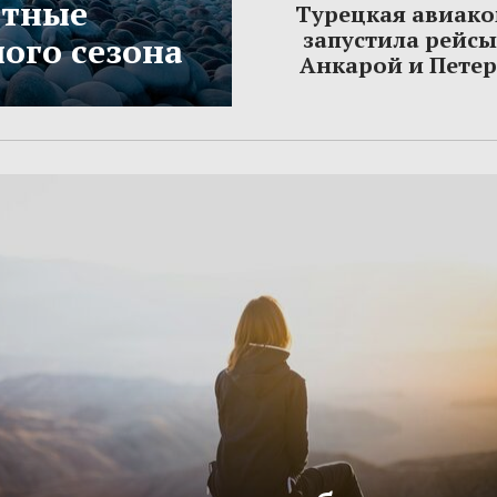
етные
Турецкая авиак
запустила рейс
ого сезона
Анкарой и Пете