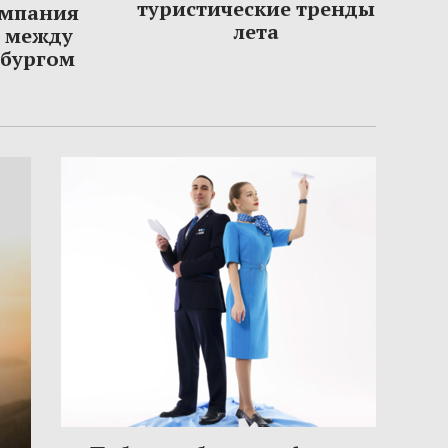
туристические тренды
омпания
лета
ы между
рбургом