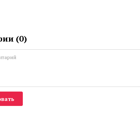
ии (
0
)
вать