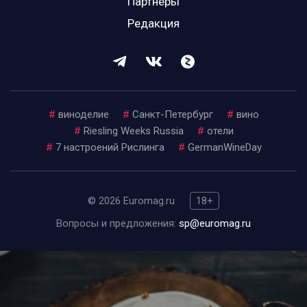
Партнеры
Редакция
#
виноделие
#
Санкт-Петербург
#
вино
#
Riesling Weeks Russia
#
отели
#
7 настроений Рислинга
#
GermanWineDay
© 2026 Euromag.ru
18+
Вопросы и предложения:
sp@euromag.ru