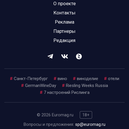
О проекте
Контакты
Реклама
Партнеры
Редакция
#
Санкт-Петербург
#
вино
#
виноделие
#
отели
#
GermanWineDay
#
Riesling Weeks Russia
#
7 настроений Рислинга
© 2026 Euromag.ru
18+
Вопросы и предложения:
sp@euromag.ru