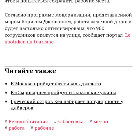
чтобы попытаться сохранить рабочие места.
Согласно программе модернизации, представленной
мэром Борисом Джонсоном, работа железной дороги
будет настолько оптимизирована, что 960
сотрудников окажутся на улице, сообщает портал
Le
quotidien du tourisme
.
Читайте также
В Москве пройдет фестиваль джелато
В «Сыроварне» пройдут итальянские ужины
Греческий остров Кеа набирает популярность у
дайверов
#
Великобритания
#
забастовка
#
метро
#
работа
#
рабочие