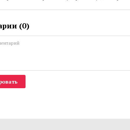
рии (
0
)
ровать