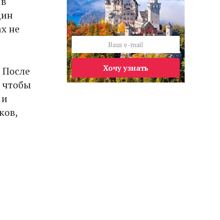
 в
дин
х не
Хочу узнать
 После
 чтобы
 и
ков,