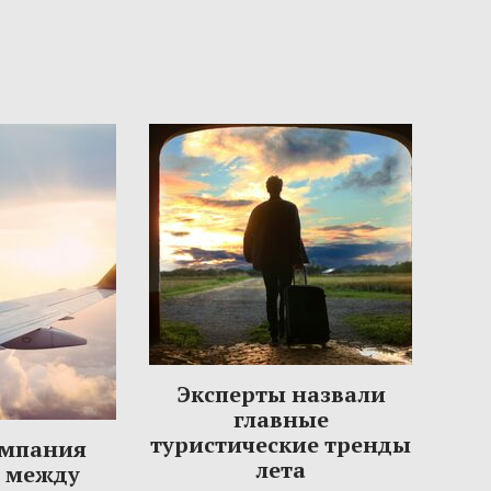
Эксперты назвали
главные
туристические тренды
омпания
лета
ы между