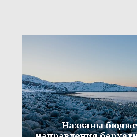
Названы бюдж
направления бархатн