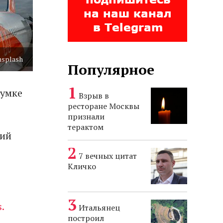
nsplash
Популярное
сумке
Взрыв в
ресторане Москвы
признали
терактом
кий
7 вечных цитат
Кличко
.
Итальянец
построил