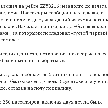
изошел на рейсе EZY8216 незадолго до взлета
аклиона. Пассажиры сообщили, что слышали
уки и видели дым, исходящий из сумки, котор
 салоне. Началась паника, когда «большая крас
амя», за которыми последовал «густой черный
самолет.
исали сцены столпотворения, некоторые пасс
мба» и пытались выбраться».
мки, как сообщается, британка, попыталась по
да он был охвачен дымом. В суматохе она урони
де, оставив на полу подпалину.
е 236 пассажиров, включая двух детей, были