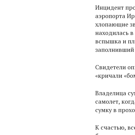
Инцидент про
аэропорта Ир
хлопающие зв
находилась в
вспышка и пл
заполнивший 
Свидетели оп
«кричали «бо
Владелица су
самолет, ког
сумку в прохо
К счастью, вс