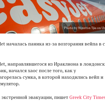
Photo by Winston Tjia on U
Jet началась паника из-за возгорания вейпа в 
yJet, направлявшегося из Ираклиона в лондонс
ик, начался хаос после того, как у
агорелась сумка, в которой находились вейп и
мулятор.
к экстренной эвакуации, пишет
Greek City Times