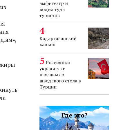
амфитеатр и
 из
водил туда
туристов
ая
ная
Кадаргаванский
 дым»,
каньон
Россиянки
ажиры
украли 5 кг
пахлавы со
шведского стола в
Турции
кинуть
ла
Где это?