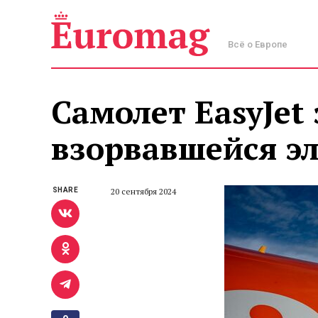
Всё о Европе
Самолет EasyJet
взорвавшейся э
SHARE
20 сентября 2024