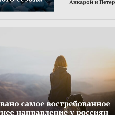
Анкарой и Пете
вано самое востребованное
тнее направление у россиян