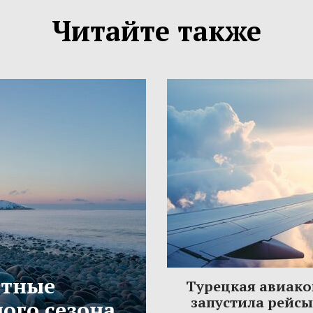
Читайте также
етные
Турецкая авиак
запустила рейс
ого сезона