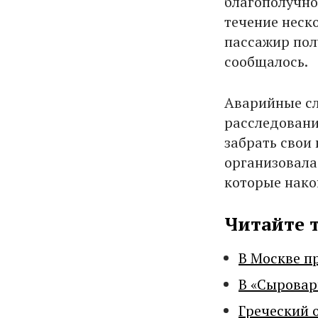
благополучно
течение неск
пассажир полу
сообщалось.
Аварийные сл
расследовани
забрать свои 
организовала
которые нако
Читайте 
В Москве п
В «Сыровар
Греческий 