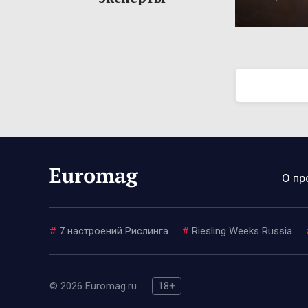
О пр
#
7 настроений Рислинга
#
Riesling Weeks Russia
© 2026 Euromag.ru
18+