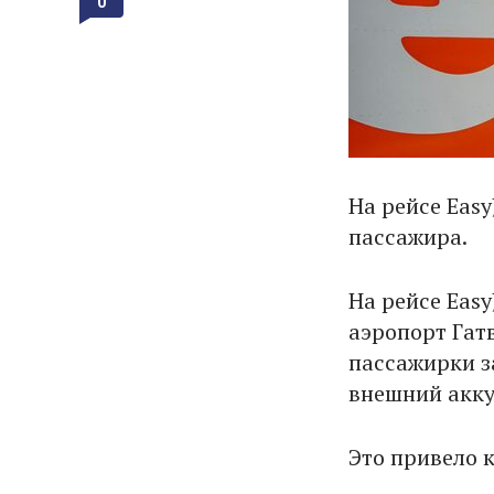
0
На рейсе Easy
пассажира.
На рейсе Eas
аэропорт Гатв
пассажирки з
внешний акку
Это привело 