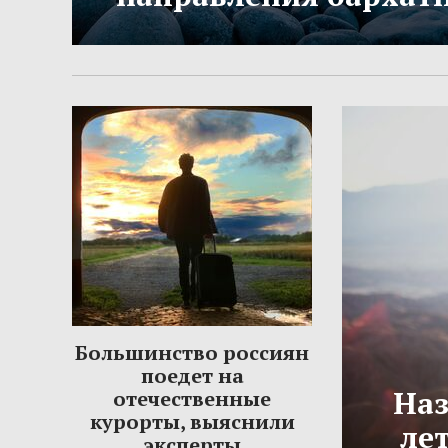
Большинство россиян
поедет на
Наз
отечественные
курорты, выяснили
ле
эксперты