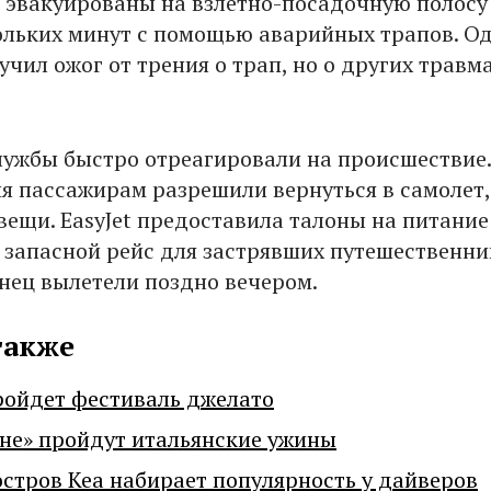
 эвакуированы на взлетно-посадочную полосу
ольких минут с помощью аварийных трапов. О
чил ожог от трения о трап, но о других травма
ужбы быстро отреагировали на происшествие.
я пассажирам разрешили вернуться в самолет,
вещи. EasyJet предоставила талоны на питание
 запасной рейс для застрявших путешественни
нец вылетели поздно вечером.
также
ройдет фестиваль джелато
не» пройдут итальянские ужины
остров Кеа набирает популярность у дайверов