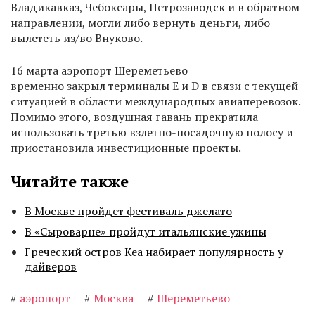
Владикавказ, Чебоксары, Петрозаводск и в обратном
направлении, могли либо вернуть деньги, либо
вылететь из/во Внуково.
16 марта аэропорт Шереметьево
временно закрыл терминалы E и D в связи с текущей
ситуацией в области международных авиаперевозок.
Помимо этого, воздушная гавань прекратила
использовать третью взлетно-посадочную полосу и
приостановила инвестиционные проекты.
Читайте также
В Москве пройдет фестиваль джелато
В «Сыроварне» пройдут итальянские ужины
Греческий остров Кеа набирает популярность у
дайверов
#
аэропорт
#
Москва
#
Шереметьево